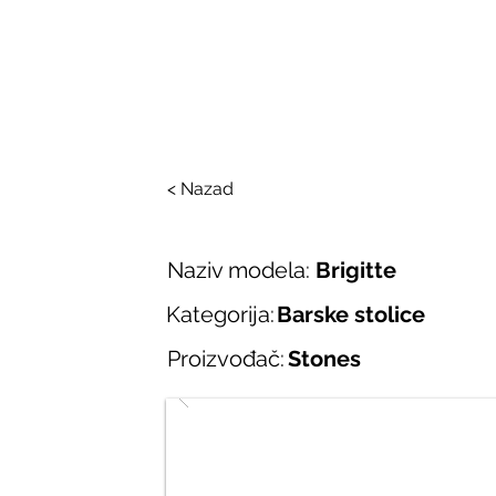
SALONI ITALIJAN
O nama
Salonska ponuda
Brend
< Nazad
Naziv modela:
Brigitte
Kategorija:
Barske stolice
Proizvođač:
Stones