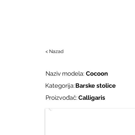
SALONI ITALIJAN
O nama
Salonska ponuda
Brend
< Nazad
Naziv modela:
Cocoon
Kategorija:
Barske stolice
Proizvođač:
Calligaris