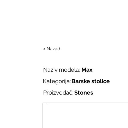
SALONI ITALIJAN
O nama
Salonska ponuda
Brend
< Nazad
Naziv modela:
Max
Kategorija:
Barske stolice
Proizvođač:
Stones