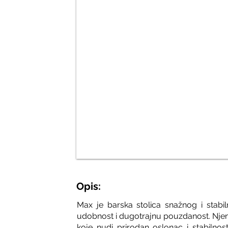
Opis:
Max je barska stolica snažnog i stabi
udobnost i dugotrajnu pouzdanost. Njena
koje nudi prirodan oslonac i stabilnost.