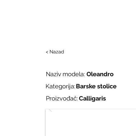
SALONI ITALIJAN
O nama
Salonska ponuda
Brend
< Nazad
Naziv modela:
Oleandro
Kategorija:
Barske stolice
Proizvođač:
Calligaris