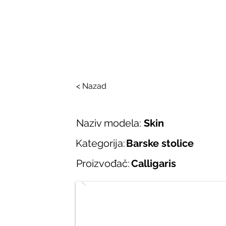
SALONI ITALIJAN
O nama
Salonska ponuda
Brend
< Nazad
Naziv modela:
Skin
Kategorija:
Barske stolice
Proizvođač:
Calligaris