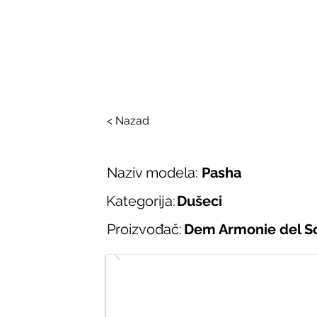
SALONI ITALIJAN
O nama
Salonska ponuda
Brend
< Nazad
Naziv modela:
Pasha
Kategorija:
Dušeci
Proizvođač:
Dem Armonie del S