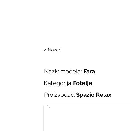
SALONI ITALIJAN
O nama
Salonska ponuda
Brend
< Nazad
Naziv modela:
Fara
Kategorija:
Fotelje
Proizvođač:
Spazio Relax