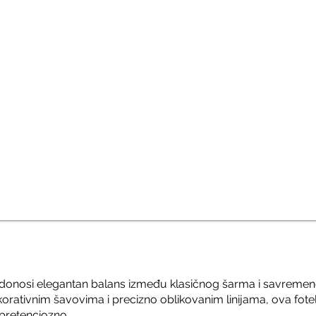
 donosi elegantan balans između klasičnog šarma i savremene
ativnim šavovima i precizno oblikovanim linijama, ova fotel
epretenciozno.