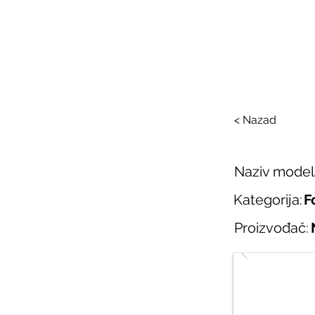
SAL
O nama
Salo
< Nazad
Naziv model
Kategorija:
F
Proizvođač: