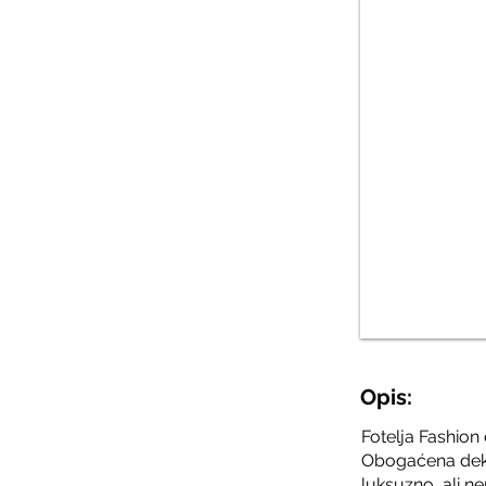
Opis:
Fotelja Fashion
Obogaćena dekor
luksuzno, ali n