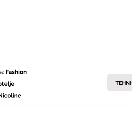
ONI ITALIJANSKOG NAMJEŠTAJA
𝗘𝗠𝗠
nska ponuda
Brendovi
Tražiš posao?
Kontakt
a:
Fashion
TEHNI
otelje
Nicoline