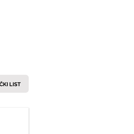
𝗧𝗜
ČKI LIST