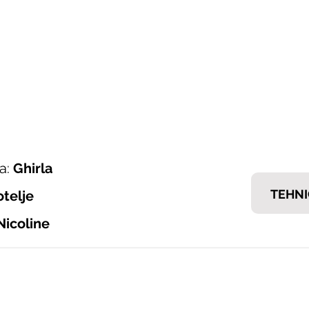
ONI ITALIJANSKOG NAMJEŠTAJA
𝗘𝗠𝗠
nska ponuda
Brendovi
Tražiš posao?
Kontakt
a:
Ghirla
TEHNI
otelje
Nicoline