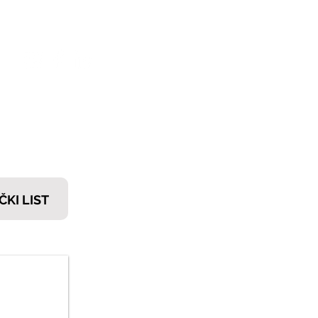
𝗧𝗜
ČKI LIST