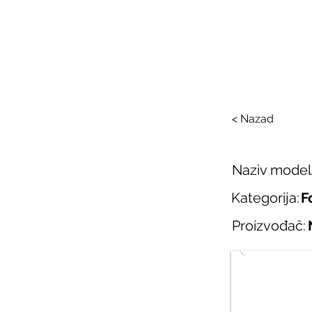
SAL
O nama
Salo
< Nazad
Naziv model
Kategorija:
F
Proizvođač: