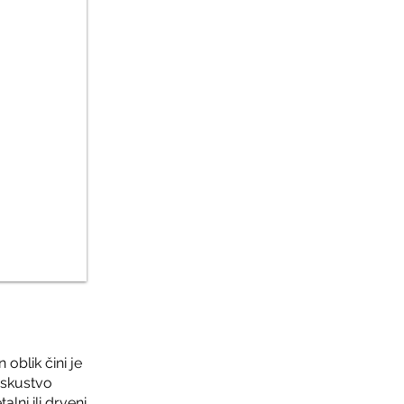
oblik čini je
iskustvo
alni ili drveni