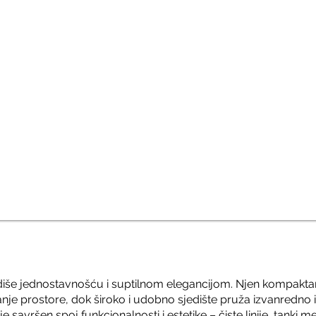
odiše jednostavnošću i suptilnom elegancijom. Njen kompaktan 
je prostore, dok široko i udobno sjedište pruža izvanredno 
je savršen spoj funkcionalnosti i estetike – čiste linije, tanki met