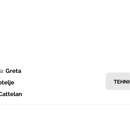
ONI ITALIJANSKOG NAMJEŠTAJA
𝗘𝗠𝗠
nska ponuda
Brendovi
Tražiš posao?
Kontakt
a:
Greta
TEHNI
otelje
Cattelan