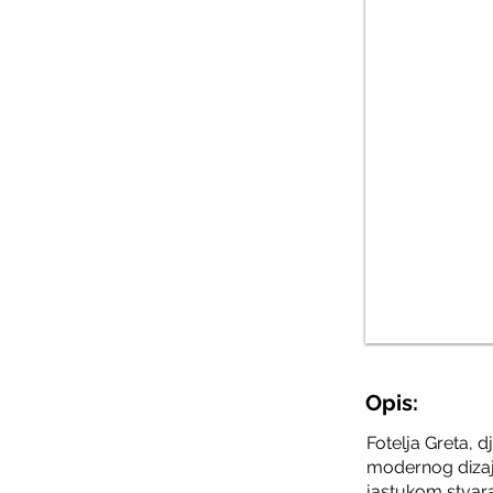
Opis:
Fotelja Greta, 
modernog dizajn
jastukom stvara