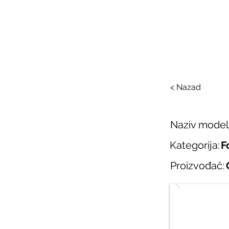
SAL
O nama
Salo
< Nazad
Naziv model
Kategorija:
F
Proizvođač: