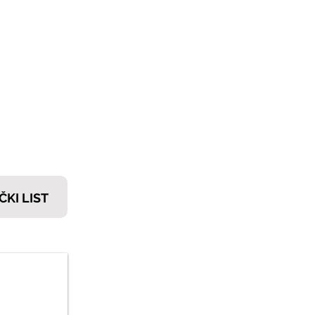
𝗧𝗜
ČKI LIST