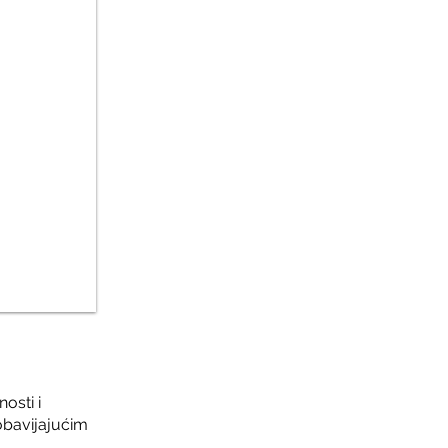
osti i
obavijajućim