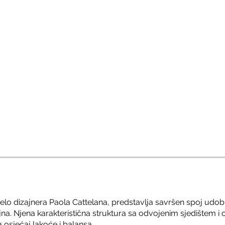
djelo dizajnera Paola Cattelana, predstavlja savršen spoj udobn
a. Njena karakteristična struktura sa odvojenim sjedištem i 
 osjećaj lakoće i balansa.