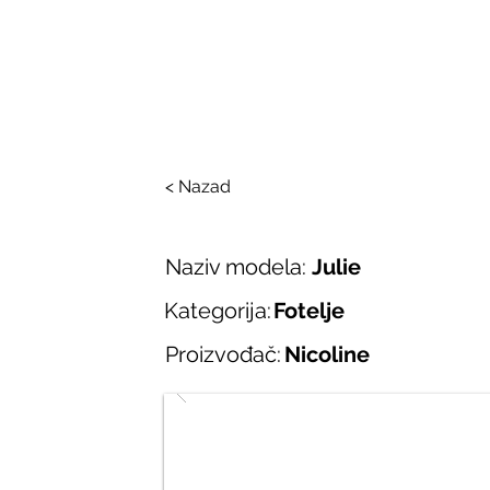
SALONI ITALIJAN
O nama
Salonska ponuda
Brend
< Nazad
Naziv modela:
Julie
Kategorija:
Fotelje
Proizvođač:
Nicoline