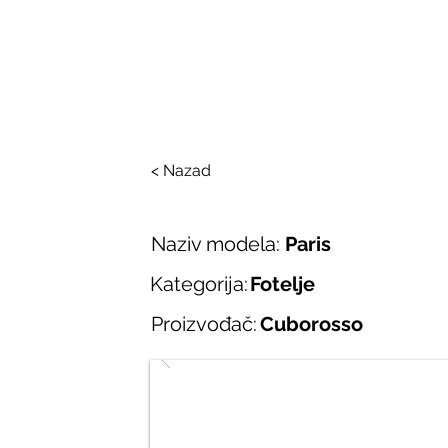
SALONI ITALIJAN
O nama
Salonska ponuda
Brend
< Nazad
Naziv modela:
Paris
Kategorija:
Fotelje
Proizvođač:
Cuborosso