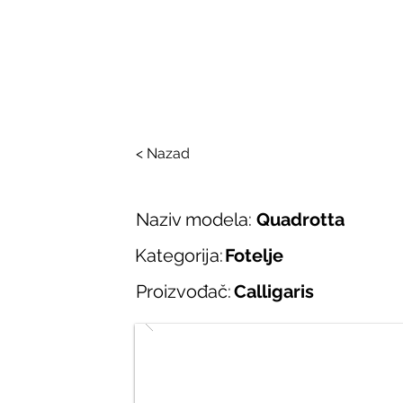
SALONI ITALIJAN
O nama
Salonska ponuda
Brend
< Nazad
Naziv modela:
Quadrotta
Kategorija:
Fotelje
Proizvođač:
Calligaris