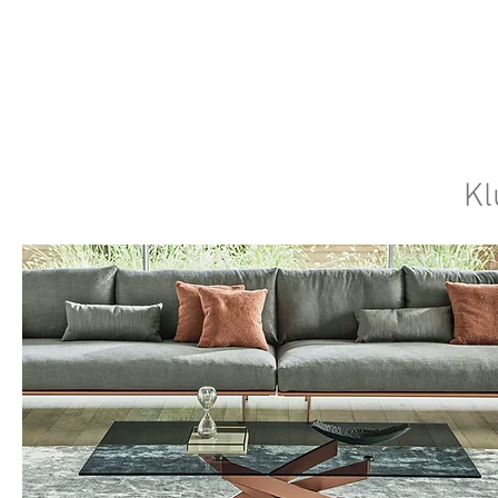
SALONI ITALIJAN
O nama
Salonska ponuda
Brend
Kl