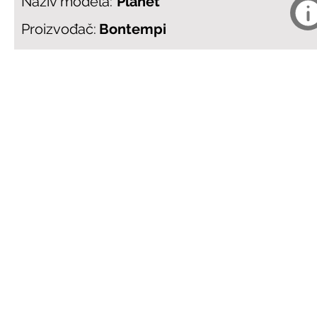
Naziv modela:
Planet
Proizvođač:
Bontempi