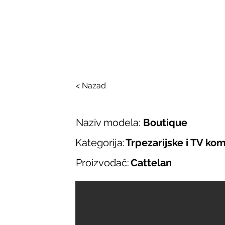
SALONI ITALIJAN
O nama
Salonska ponuda
Brend
< Nazad
Naziv modela:
Boutique
Kategorija:
Trpezarijske i TV ko
Proizvođač:
Cattelan