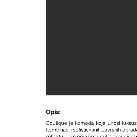
Opis:
Boutique je komoda koja unosi luksuza
kombinaciji sofisticiranih završnih obra
reflektujućim površinama ili dekorativnim