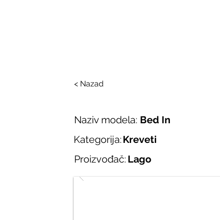
SALONI ITALIJAN
O nama
Salonska ponuda
Brend
< Nazad
Naziv modela:
Bed In
Kategorija:
Kreveti
Proizvođač:
Lago