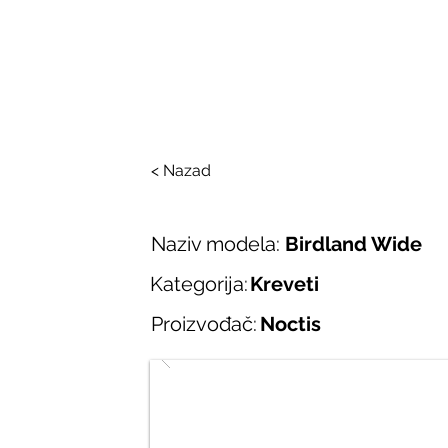
SALONI ITALIJAN
O nama
Salonska ponuda
Brend
< Nazad
Naziv modela:
Birdland Wide
Kategorija:
Kreveti
Proizvođač:
Noctis