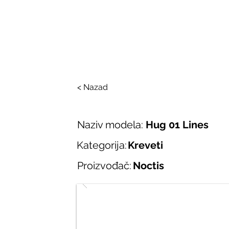
SALONI ITALIJAN
O nama
Salonska ponuda
Brend
< Nazad
Naziv modela:
Hug 01 Lines
Kategorija:
Kreveti
Proizvođač:
Noctis