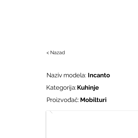
SALONI ITALIJAN
O nama
Salonska ponuda
Brend
< Nazad
Naziv modela:
Incanto
Kategorija:
Kuhinje
Proizvođač:
Mobilturi