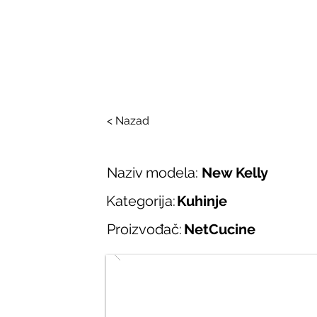
SALONI ITALIJAN
O nama
Salonska ponuda
Brend
< Nazad
Naziv modela:
New Kelly
Kategorija:
Kuhinje
Proizvođač:
NetCucine