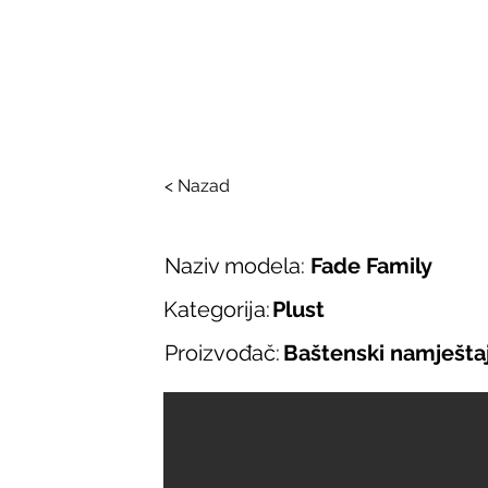
SALONI ITALIJAN
O nama
Salonska ponuda
Brend
< Nazad
Naziv modela:
Fade Family
Kategorija:
Plust
Proizvođač:
Baštenski namješta