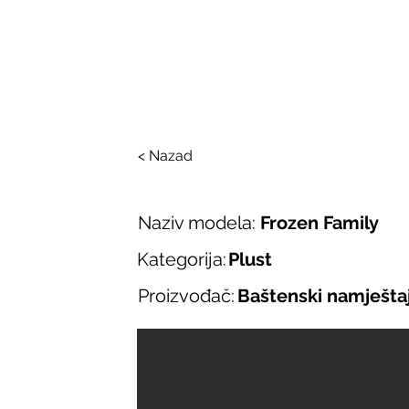
SALONI ITALIJAN
O nama
Salonska ponuda
Brend
< Nazad
Naziv modela:
Frozen Family
Kategorija:
Plust
Proizvođač:
Baštenski namješta