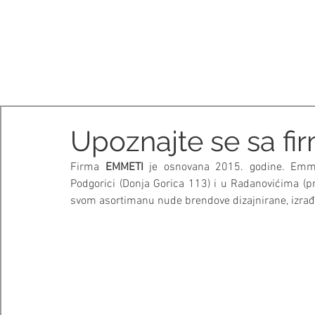
SALONI ITALIJAN
O nama
Salonska ponuda
Brend
Upoznajte se sa f
Firma 
EMMETI
 je osnovana 2015. godine. Emme
Podgorici (Donja Gorica 113) i u Radanovićima (pr
svom asortimanu nude brendove dizajnirane, izrađene