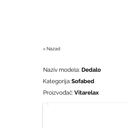
SALONI ITALIJAN
O nama
Salonska ponuda
Brend
< Nazad
Naziv modela:
Dedalo
Kategorija:
Sofabed
Proizvođač:
Vitarelax