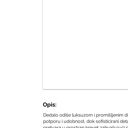
Opis:
Dedalo odiše luksuzom i promišljenim 
potporu i udobnost, dok sofisticirani de
pretvara u prostran krevet zahvaljuju