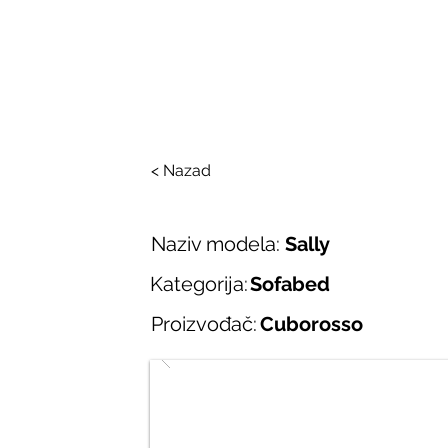
SALONI ITALIJAN
O nama
Salonska ponuda
Brend
< Nazad
Naziv modela:
Sally
Kategorija:
Sofabed
Proizvođač:
Cuborosso