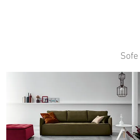
SALONI ITALIJAN
O nama
Salonska ponuda
Brend
Sofe