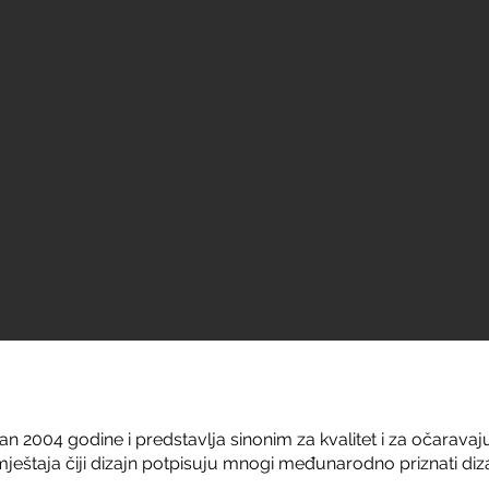
van 2004 godine i predstavlja sinonim za kvalitet i za očarav
eštaja čiji dizajn potpisuju mnogi međunarodno priznati diza