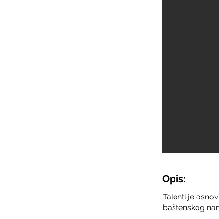
Opis:
Talenti je osno
baštenskog namj