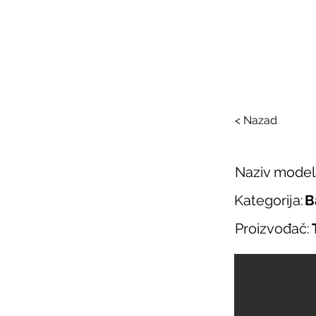
SAL
O nama
Salo
< Nazad
Naziv model
Kategorija:
B
Proizvođač: