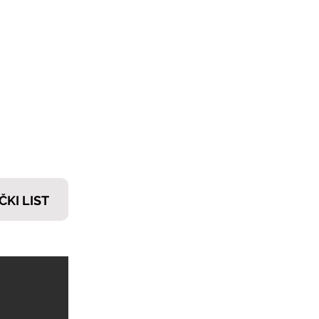
𝗧𝗜
ČKI LIST