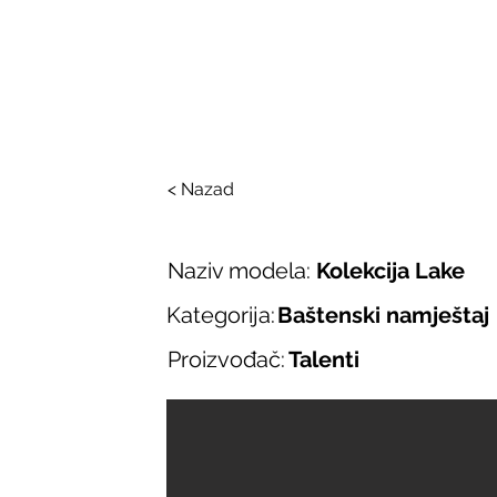
SALONI ITALIJAN
O nama
Salonska ponuda
Brend
< Nazad
Naziv modela:
Kolekcija Lake
Kategorija:
Baštenski namještaj
Proizvođač:
Talenti