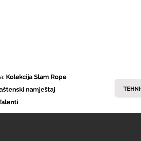
ONI ITALIJANSKOG NAMJEŠTAJA
𝗘𝗠𝗠
nska ponuda
Brendovi
Tražiš posao?
Kontakt
a:
Kolekcija Slam Rope
TEHNI
aštenski namještaj
Talenti