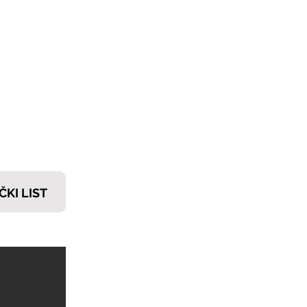
𝗧𝗜
ČKI LIST