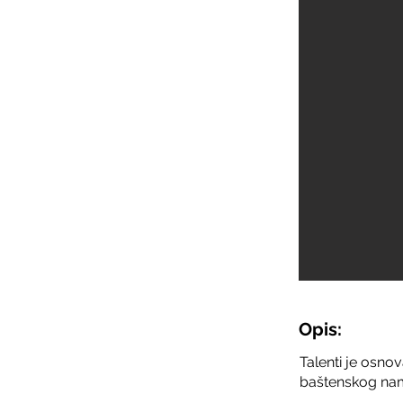
Opis:
Talenti je osno
baštenskog namj