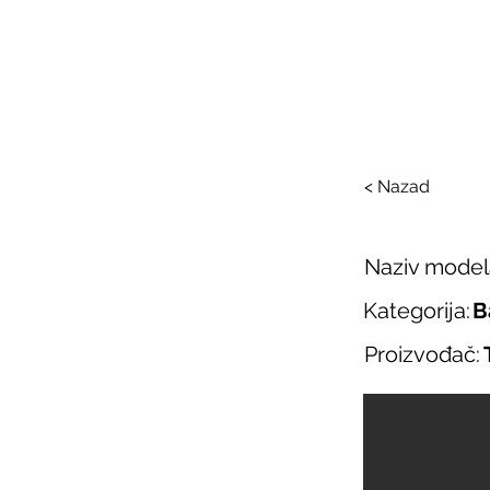
SAL
O nama
Salo
< Nazad
Naziv model
Kategorija:
B
Proizvođač: