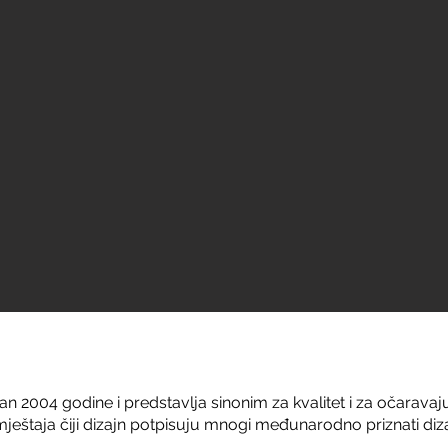
van 2004 godine i predstavlja sinonim za kvalitet i za očarav
eštaja čiji dizajn potpisuju mnogi međunarodno priznati diza