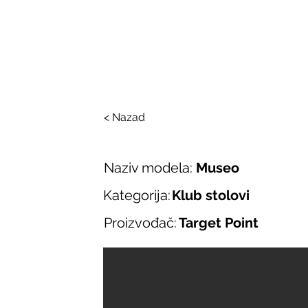
SALONI ITALIJAN
O nama
Salonska ponuda
Brend
< Nazad
Naziv modela:
Museo
Kategorija:
Klub stolovi
Proizvođač:
Target Point