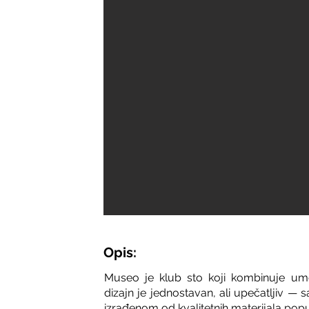
Opis:
Museo je klub sto koji kombinuje umet
dizajn je jednostavan, ali upečatljiv —
izrađenom od kvalitetnih materijala poput