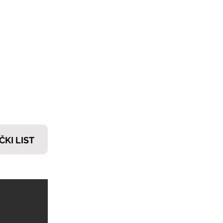
𝗧𝗜
ČKI LIST