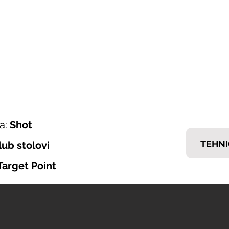
ONI ITALIJANSKOG NAMJEŠTAJA
𝗘𝗠𝗠
nska ponuda
Brendovi
Tražiš posao?
Kontakt
a:
Shot
TEHNI
lub stolovi
Target Point