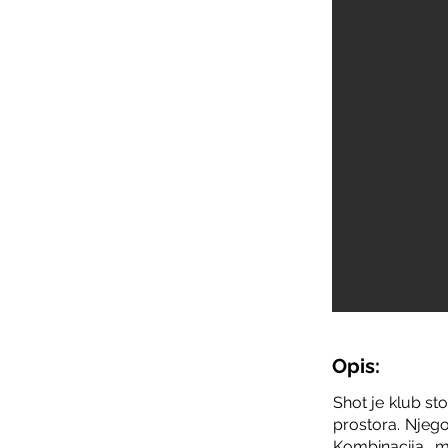
Opis:
Shot je klub st
prostora. Njego
Kombinacija m