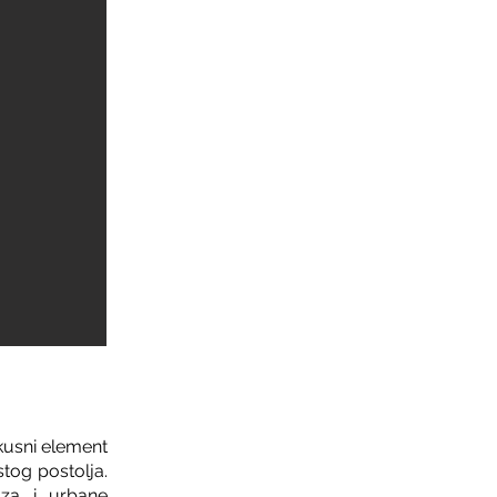
kusni element
stog postolja.
uza i urbane