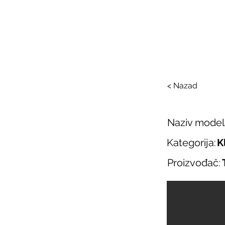
SAL
O nama
Salo
< Nazad
Naziv model
Kategorija:
K
Proizvođač: