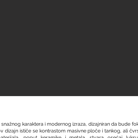
o snažnog karaktera i modernog izraza, dizajniran da bude fo
v dizajn ističe se kontrastom masivne ploče i tankog, ali čvr
aterijala, poput keramike i metala, stvara osećaj luks