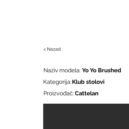
SALONI ITALIJAN
O nama
Salonska ponuda
Brend
< Nazad
Naziv modela:
Yo Yo Brushed
Kategorija:
Klub stolovi
Proizvođač:
Cattelan