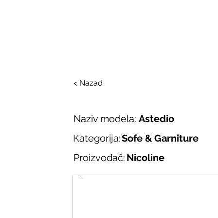
SALONI ITALIJAN
O nama
Salonska ponuda
Brend
< Nazad
Naziv modela:
Astedio
Kategorija:
Sofe & Garniture
Proizvođač:
Nicoline