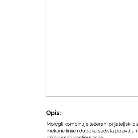
Opis:
Mowgli kombinuje ležeran, prijateljski
mekane linije i duboka sedišta pozivaju
raznovrsne konfiguracije.