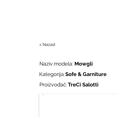
SALONI ITALIJAN
O nama
Salonska ponuda
Brend
< Nazad
Naziv modela:
Mowgli
Kategorija:
Sofe & Garniture
Proizvođač:
TreCi Salotti